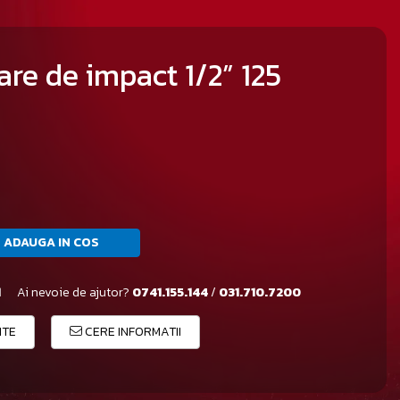
are de impact 1/2” 125
ADAUGA IN COS
1
Ai nevoie de ajutor?
0741.155.144
/
031.710.7200
ITE
CERE INFORMATII