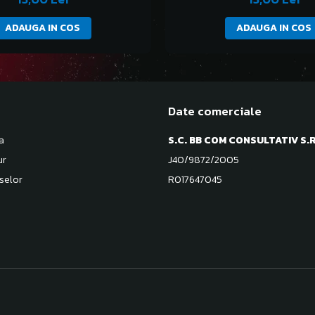
ADAUGA IN COS
ADAUGA IN COS
Date comerciale
a
S.C. BB COM CONSULTATIV S.R
ur
J40/9872/2005
selor
RO17647045