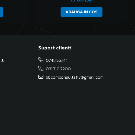
ADAUGA IN COS
Suport clienti
.L
0741.155.144
031.710.7200
bbcomconsultativ@gmail.com