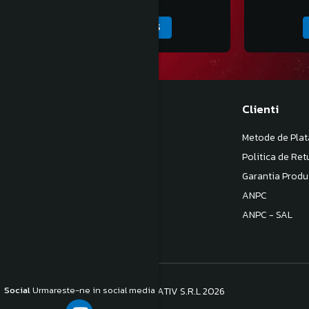
ADAUGA IN COS
Magazinul meu
Clienti
Despre noi
Metode de Plat
Termeni si Conditii
Politica de Ret
Politica de Confidentialitate
Garantia Produ
Politica de livrare
ANPC
Contact
ANPC - SAL
Social
Urmareste-ne in social media
©Copyright S.C. BB COM CONSULTATIV S.R.L 2026
Platforma E-commerce by Gomag