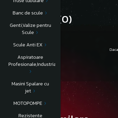
Truse tubulare
Banc de scule
Review-uri
(0)
Genti,Valize pentru
Scule
Scule Anti EX
Daca
Aspiratoare
Profesionale,Industriale
Masini Spalare cu
jet
MOTOPOMPE
Rezistente