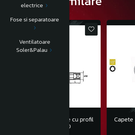
Produse similare
electrice
Fose si separatoare
Ventilatoare
Soler&Palau
Capete chei tubulare cu profil
Capete c
Torx 1/2” E10
13,00 Lei