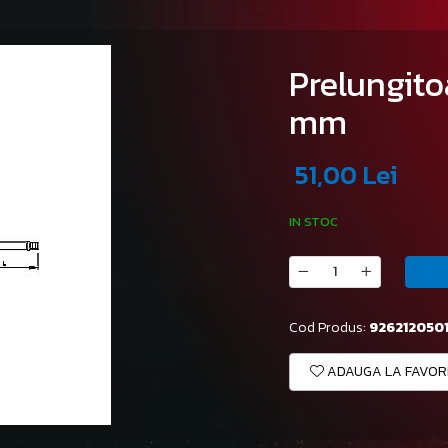
Prelungito
mm
51,00 Lei
IN STOC
Cod Produs:
926212050
ADAUGA LA FAVOR