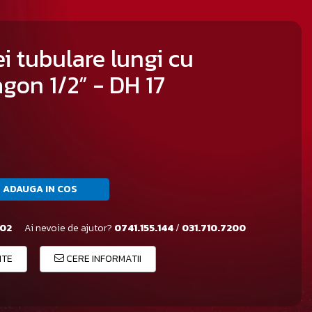
i tubulare lungi cu
gon 1/2” - DH 17
ADAUGA IN COS
02
Ai nevoie de ajutor?
0741.155.144
/
031.710.7200
ITE
CERE INFORMATII