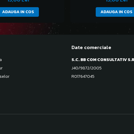
ADAUGA IN COS
ADAUGA IN COS
Date comerciale
a
S.C. BB COM CONSULTATIV S.R
ur
J40/9872/2005
selor
RO17647045