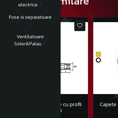
Produse similare
electrice
Fose si separatoare
Ventilatoare
Soler&Palau
Capete chei tubulare cu profil
Capete c
Torx 1/2” E10
13,00 Lei