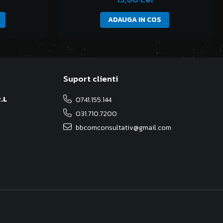
ADAUGA IN COS
Suport clienti
.L
0741.155.144
031.710.7200
bbcomconsultativ@gmail.com