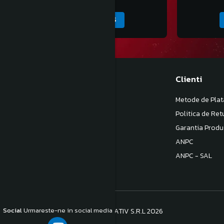
ADAUGA IN COS
Magazinul meu
Clienti
Despre noi
Metode de Plat
Termeni si Conditii
Politica de Ret
Politica de Confidentialitate
Garantia Produ
Politica de livrare
ANPC
Contact
ANPC - SAL
Social
Urmareste-ne in social media
©Copyright S.C. BB COM CONSULTATIV S.R.L 2026
Platforma E-commerce by Gomag