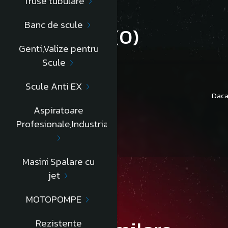
Truse tubulare
Banc de scule
Review-uri
(0)
Genti,Valize pentru
Scule
Scule Anti EX
Daca
Aspiratoare
Profesionale,Industriale
Masini Spalare cu
jet
MOTOPOMPE
Rezistente