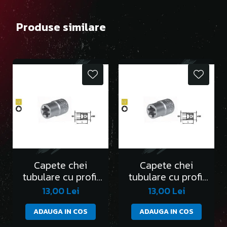
Produse similare
Capete chei
Capete chei
tubulare cu profil
tubulare cu profil
Torx 1/2” E10
Torx 1/2” E11
13,00 Lei
13,00 Lei
ADAUGA IN COS
ADAUGA IN COS