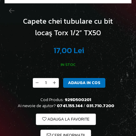
Capete chei tubulare cu bit
locaş Torx 1/2” TX50
17,00 Lei
IN STOC
ADAUGA IN COS
Cod Produs:
929D500201
Ai nevoie de ajutor?
0741.155.144
/
031.710.7200
ADAUGA LA FAVORITE
CERE INFORMATII