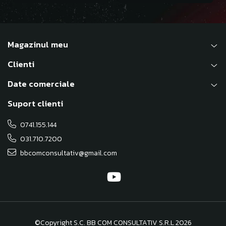
Magazinul meu
Clienti
Date comerciale
Suport clienti
0741.155.144
031.710.7200
bbcomconsultativ@gmail.com
©Copyright S.C. BB COM CONSULTATIV S.R.L 2026