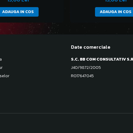
ADAUGA IN COS
ADAUGA IN COS
Date comerciale
a
S.C. BB COM CONSULTATIV S.R
ur
J40/9872/2005
selor
RO17647045