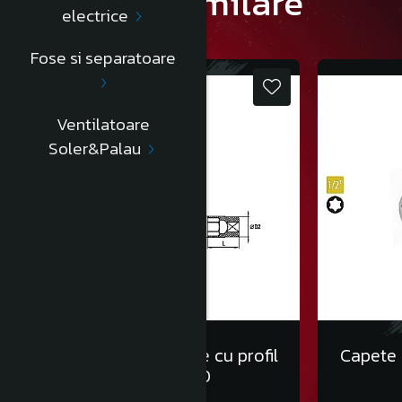
Produse similare
electrice
Fose si separatoare
Ventilatoare
Soler&Palau
Capete chei tubulare cu profil
Capete c
Torx 1/2” E10
13,00 Lei