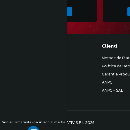
ADAUGA IN COS
Magazinul meu
Clienti
Despre noi
Metode de Plat
Termeni si Conditii
Politica de Ret
Politica de Confidentialitate
Garantia Produ
Politica de livrare
ANPC
Contact
ANPC - SAL
Social
Urmareste-ne in social media
©Copyright S.C. BB COM CONSULTATIV S.R.L 2026
Platforma E-commerce by Gomag