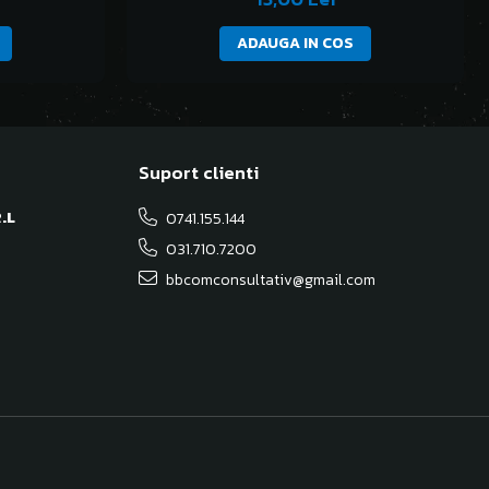
ADAUGA IN COS
Suport clienti
.L
0741.155.144
031.710.7200
bbcomconsultativ@gmail.com