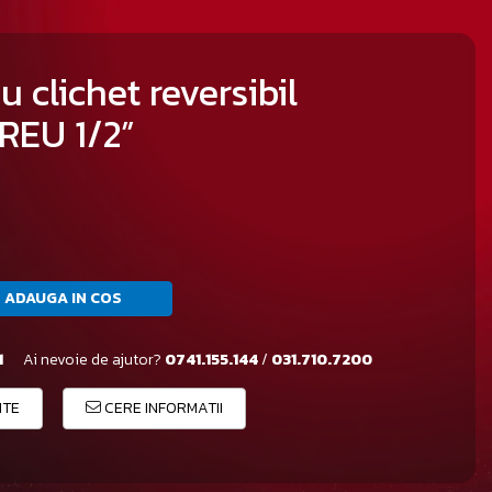
 clichet reversibil
EU 1/2”
ADAUGA IN COS
1
Ai nevoie de ajutor?
0741.155.144
/
031.710.7200
ITE
CERE INFORMATII