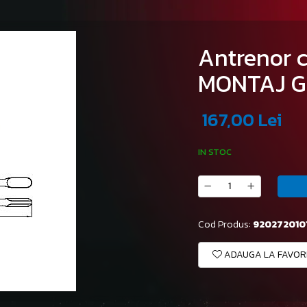
Antrenor cu
MONTAJ GR
167,00 Lei
IN STOC
Cod Produs:
920272010
ADAUGA LA FAVOR