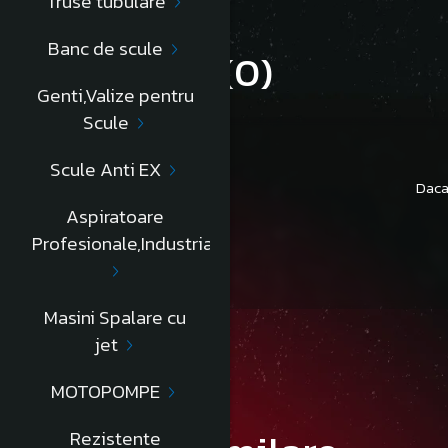
Truse tubulare
Banc de scule
Review-uri
(0)
Genti,Valize pentru
Scule
Scule Anti EX
Daca
Aspiratoare
Profesionale,Industriale
Masini Spalare cu
jet
MOTOPOMPE
Rezistente