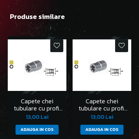
Produse similare
Capete chei
Capete chei
tubulare cu profil
tubulare cu profil
Torx 1/2” E10
Torx 1/2” E11
13,00 Lei
13,00 Lei
ADAUGA IN COS
ADAUGA IN COS