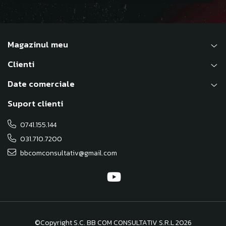
Magazinul meu
Clienti
Date comerciale
Suport clienti
0741.155.144
031.710.7200
bbcomconsultativ@gmail.com
©Copyright S.C. BB COM CONSULTATIV S.R.L 2026