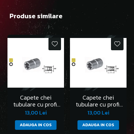
Produse similare
Capete chei
Capete chei
tubulare cu profil
tubulare cu profil
Torx 1/2” E10
Torx 1/2” E11
13,00 Lei
13,00 Lei
ADAUGA IN COS
ADAUGA IN COS