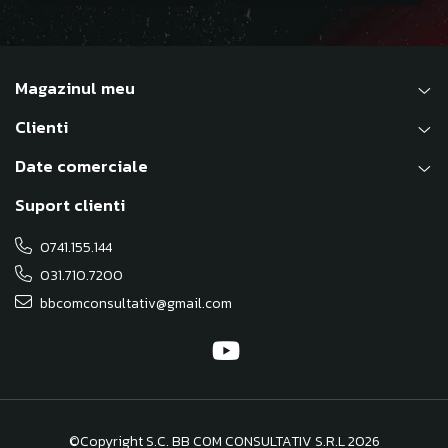
Magazinul meu
Clienti
Date comerciale
Suport clienti
0741.155.144
031.710.7200
bbcomconsultativ@gmail.com
©Copyright S.C. BB COM CONSULTATIV S.R.L 2026