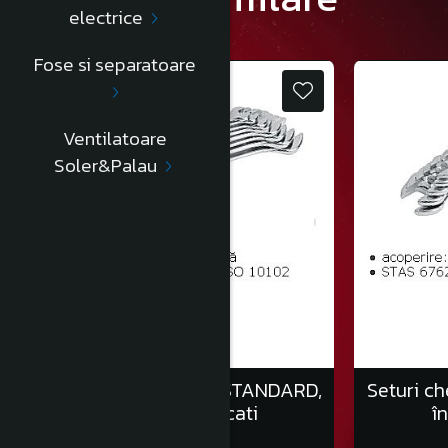
electrice
Fose si separatoare
Ventilatoare
Soler&Palau
Seturi chei fixe auto, STANDARD,
Seturi ch
în clemă/6 bucati
î
70,00 Lei