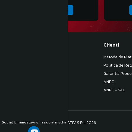
ADAUGA IN COS
Magazinul meu
Clienti
Despre noi
Metode de Plat
Termeni si Conditii
Politica de Ret
Politica de Confidentialitate
Garantia Produ
Politica de livrare
ANPC
Contact
ANPC - SAL
Social
Urmareste-ne in social media
©Copyright S.C. BB COM CONSULTATIV S.R.L 2026
Platforma E-commerce by Gomag