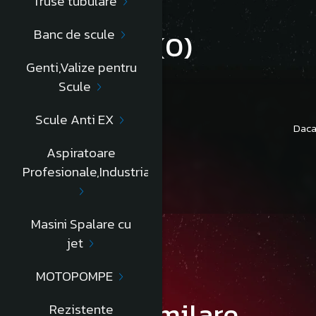
Truse tubulare
Banc de scule
Review-uri
(0)
Genti,Valize pentru
Scule
Scule Anti EX
Daca
Aspiratoare
Profesionale,Industriale
Masini Spalare cu
jet
MOTOPOMPE
Produse similare
Rezistente