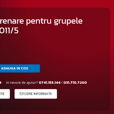
trenare pentru grupele
 011/5
ADAUGA IN COS
3
Ai nevoie de ajutor?
0741.155.144
/
031.710.7200
ITE
CERE INFORMATII