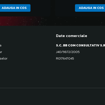
ADAUGA IN COS
ADAUGA IN COS
Date comerciale
a
S.C. BB COM CONSULTATIV S.R
ur
J40/9872/2005
selor
RO17647045