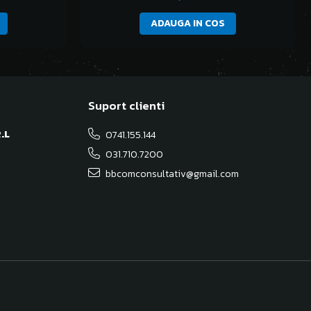
ADAUGA IN COS
Suport clienti
.L
0741.155.144
031.710.7200
bbcomconsultativ@gmail.com