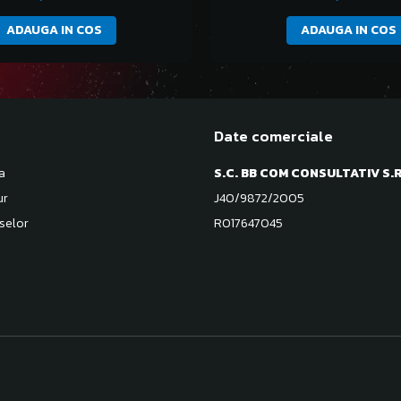
ADAUGA IN COS
ADAUGA IN COS
Date comerciale
a
S.C. BB COM CONSULTATIV S.R
ur
J40/9872/2005
selor
RO17647045