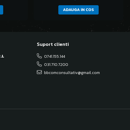
ADAUGA IN COS
Suport clienti
.L
0741.155.144
031.710.7200
bbcomconsultativ@gmail.com