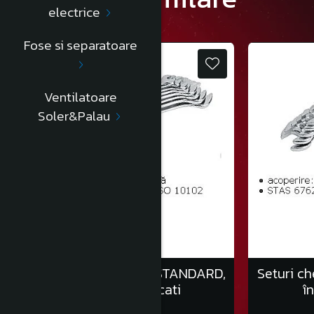
electrice
Fose si separatoare
Ventilatoare
Soler&Palau
Seturi chei fixe auto, STANDARD,
Seturi ch
în clemă/6 bucati
î
70,00 Lei