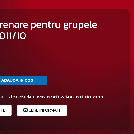
trenare pentru grupele
 011/10
ADAUGA IN COS
03
Ai nevoie de ajutor?
0741.155.144
/
031.710.7200
ITE
CERE INFORMATII