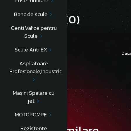
Truse tubulare
Banc de scule
Review-uri
(0)
Genti,Valize pentru
Scule
Scule Anti EX
Daca
Aspiratoare
Profesionale,Industriale
Masini Spalare cu
jet
MOTOPOMPE
Produse similare
Rezistente