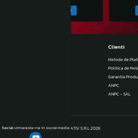
ADAUGA IN COS
Magazinul meu
Clienti
Despre noi
Metode de Plat
Termeni si Conditii
Politica de Ret
Politica de Confidentialitate
Garantia Produ
Politica de livrare
ANPC
Contact
ANPC - SAL
Social
Urmareste-ne in social media
©Copyright S.C. BB COM CONSULTATIV S.R.L 2026
Platforma E-commerce by Gomag