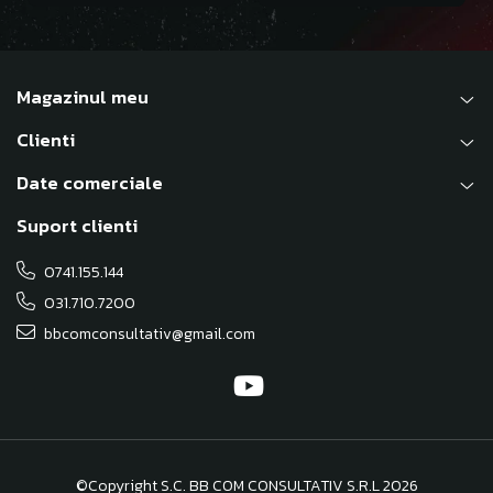
Magazinul meu
Clienti
Date comerciale
Suport clienti
0741.155.144
031.710.7200
bbcomconsultativ@gmail.com
©Copyright S.C. BB COM CONSULTATIV S.R.L 2026