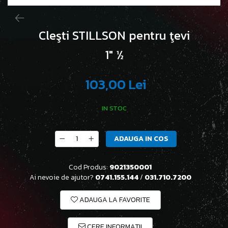
Cleşti STILLSON pentru ţevi
1" ½
103,00 Lei
IN STOC
ADAUGA IN COS
Cod Produs:
9021350001
Ai nevoie de ajutor?
0741.155.144
/
031.710.7200
ADAUGA LA FAVORITE
CERE INFORMATII