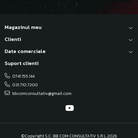
Magazinul meu
Clienti
Date comerciale
Suport clienti
0741.155.144
031.710.7200
bbcomconsultativ@gmail.com
©Copyright S.C. BB COM CONSULTATIV S.R.L 2026