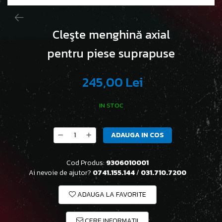
Cleşte menghină axial
pentru piese suprapuse
245,00 Lei
IN STOC
ADAUGA IN COS
Cod Produs:
9306010001
Ai nevoie de ajutor?
0741.155.144
/
031.710.7200
ADAUGA LA FAVORITE
CERE INFORMATII