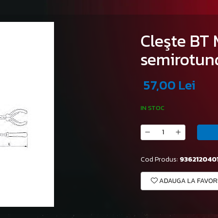
Cleşte BT 
semirotund
57,00 Lei
IN STOC
Cod Produs:
936212040
ADAUGA LA FAVOR