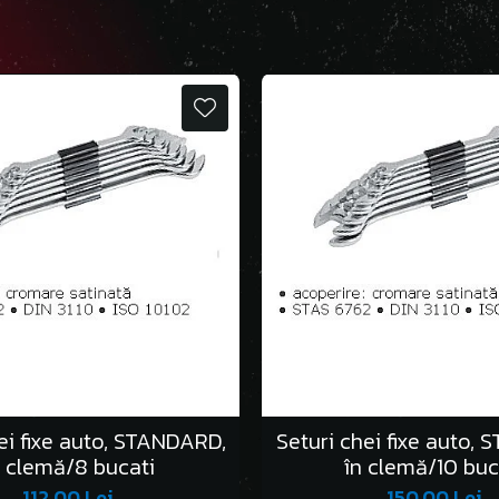
ei fixe auto, STANDARD,
Seturi chei fixe auto,
n clemă/8 bucati
în clemă/10 buc
112,00 Lei
150,00 Lei