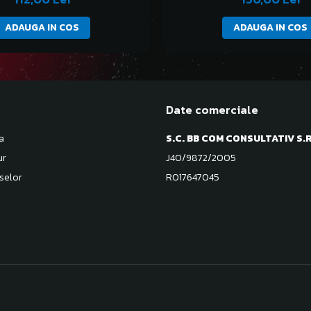
ADAUGA IN COS
ADAUGA IN COS
Date comerciale
a
S.C. BB COM CONSULTATIV S.R
ur
J40/9872/2005
selor
RO17647045