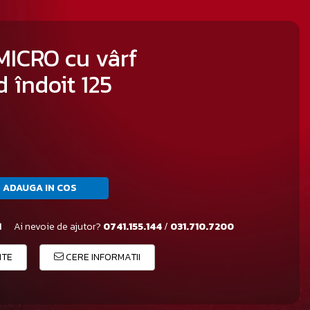
MICRO cu vârf
 îndoit 125
ADAUGA IN COS
1
Ai nevoie de ajutor?
0741.155.144
/
031.710.7200
ITE
CERE INFORMATII