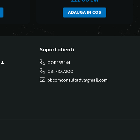
ADAUGA IN COS
Suport clienti
.L
0741.155.144
031.710.7200
bbcomconsultativ@gmail.com