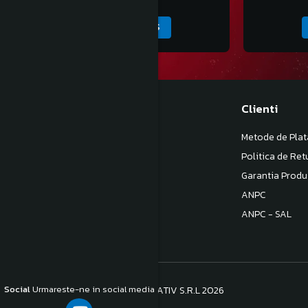
ADAUGA IN COS
Magazinul meu
Clienti
Despre noi
Metode de Plat
Termeni si Conditii
Politica de Ret
Politica de Confidentialitate
Garantia Produ
Politica de livrare
ANPC
Contact
ANPC - SAL
Social
Urmareste-ne in social media
©Copyright S.C. BB COM CONSULTATIV S.R.L 2026
Platforma E-commerce by Gomag