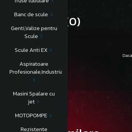
Truse tubulare
Banc de scule
Review-uri
(0)
Genti,Valize pentru
Scule
Scule Anti EX
Daca
Aspiratoare
Profesionale,Industriale
Masini Spalare cu
jet
MOTOPOMPE
Rezistente