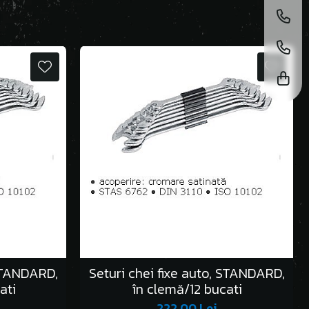
 STANDARD,
Seturi chei fixe auto, STANDARD,
ati
în clemă/12 bucati
222,00 Lei