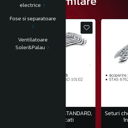
Produse similare
electrice
Fose si separatoare
Ventilatoare
Soler&Palau
Seturi chei fixe auto, STANDARD,
Seturi ch
în clemă/6 bucati
î
70,00 Lei