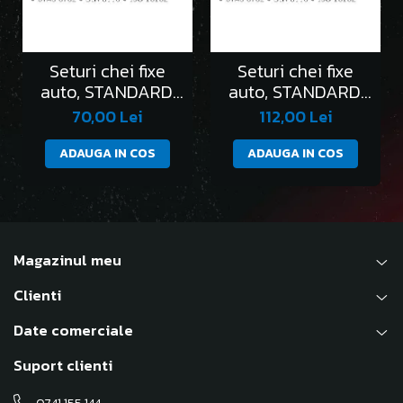
Seturi chei fixe
Seturi chei fixe
auto, STANDARD,
auto, STANDARD,
în clemă/6 bucati
în clemă/8 bucati
70,00 Lei
112,00 Lei
ADAUGA IN COS
ADAUGA IN COS
Magazinul meu
Clienti
Date comerciale
Suport clienti