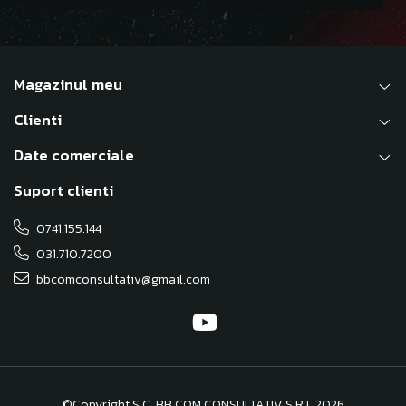
Magazinul meu
Clienti
Date comerciale
Suport clienti
0741.155.144
031.710.7200
bbcomconsultativ@gmail.com
©Copyright S.C. BB COM CONSULTATIV S.R.L 2026