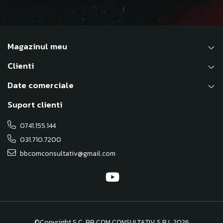
Magazinul meu
Clienti
Date comerciale
Suport clienti
0741.155.144
031.710.7200
bbcomconsultativ@gmail.com
©Copyright S.C. BB COM CONSULTATIV S.R.L 2026