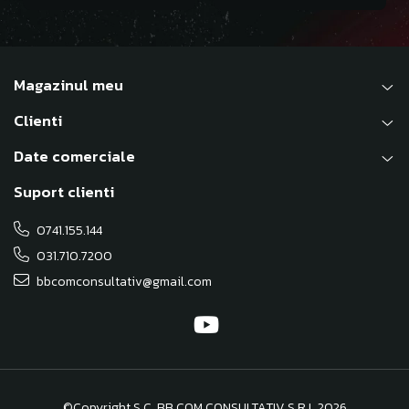
Magazinul meu
Clienti
Date comerciale
Suport clienti
0741.155.144
031.710.7200
bbcomconsultativ@gmail.com
©Copyright S.C. BB COM CONSULTATIV S.R.L 2026