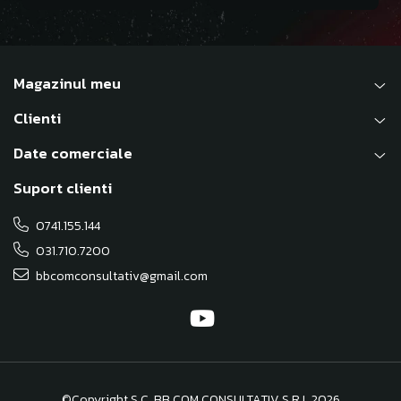
Magazinul meu
Clienti
Date comerciale
Suport clienti
0741.155.144
031.710.7200
bbcomconsultativ@gmail.com
©Copyright S.C. BB COM CONSULTATIV S.R.L 2026