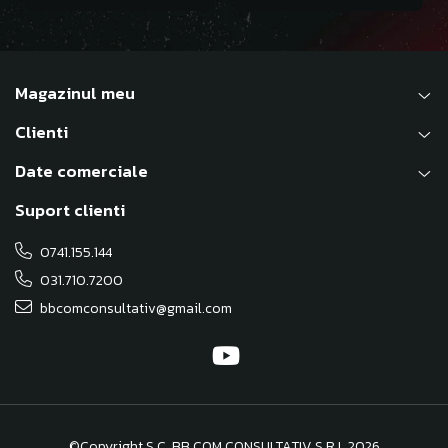
Magazinul meu
Clienti
Date comerciale
Suport clienti
0741.155.144
031.710.7200
bbcomconsultativ@gmail.com
©Copyright S.C. BB COM CONSULTATIV S.R.L 2026