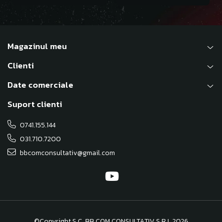
Magazinul meu
Clienti
Date comerciale
Suport clienti
0741.155.144
031.710.7200
bbcomconsultativ@gmail.com
©Copyright S.C. BB COM CONSULTATIV S.R.L 2026