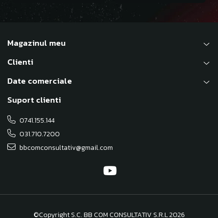
Magazinul meu
Clienti
Date comerciale
Suport clienti
0741.155.144
031.710.7200
bbcomconsultativ@gmail.com
©Copyright S.C. BB COM CONSULTATIV S.R.L 2026