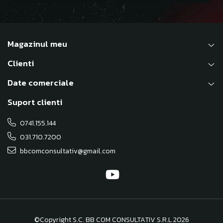
Magazinul meu
Clienti
Date comerciale
Suport clienti
0741.155.144
031.710.7200
bbcomconsultativ@gmail.com
©Copyright S.C. BB COM CONSULTATIV S.R.L 2026