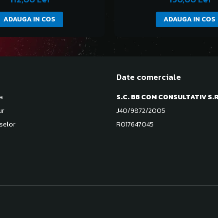
ADAUGA IN COS
ADAUGA IN COS
Date comerciale
a
S.C. BB COM CONSULTATIV S.R
ur
J40/9872/2005
selor
RO17647045