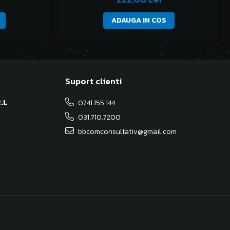
ADAUGA IN COS
Suport clienti
.L
0741.155.144
031.710.7200
bbcomconsultativ@gmail.com