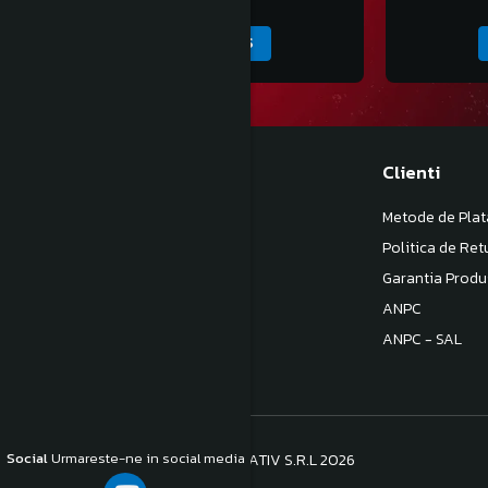
ADAUGA IN COS
Magazinul meu
Clienti
Despre noi
Metode de Plat
Termeni si Conditii
Politica de Ret
Politica de Confidentialitate
Garantia Produ
Politica de livrare
ANPC
Contact
ANPC - SAL
Social
Urmareste-ne in social media
©Copyright S.C. BB COM CONSULTATIV S.R.L 2026
Platforma E-commerce by Gomag