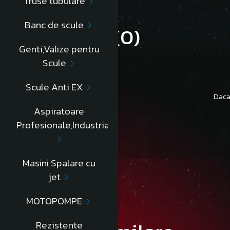
Truse tubulare
Banc de scule
Review-uri
(0)
Genti,Valize pentru
Scule
Scule Anti EX
Daca
Aspiratoare
Profesionale,Industriale
Masini Spalare cu
jet
MOTOPOMPE
Rezistente