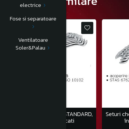
Produse similare
electrice
Fose si separatoare
Ventilatoare
Soler&Palau
Seturi chei fixe auto, STANDARD,
Seturi ch
în clemă/6 bucati
î
70,00 Lei