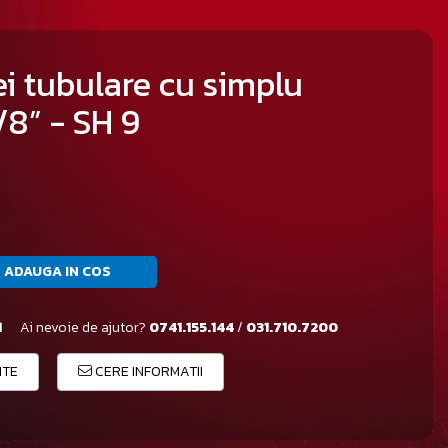
i tubulare cu simplu
8” - SH 9
ADAUGA IN COS
1
Ai nevoie de ajutor?
0741.155.144
/
031.710.7200
ITE
CERE INFORMATII