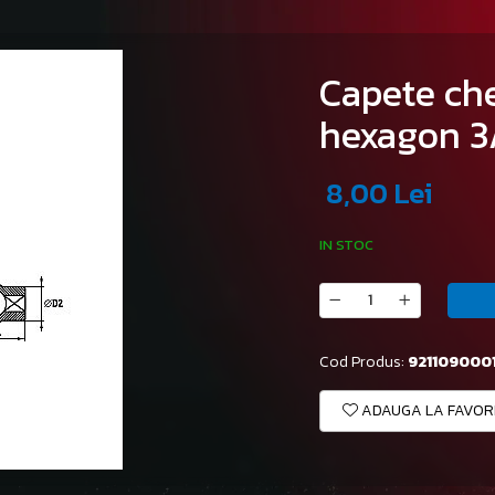
Capete che
hexagon 3/
8,00 Lei
IN STOC
Cod Produs:
921109000
ADAUGA LA FAVOR