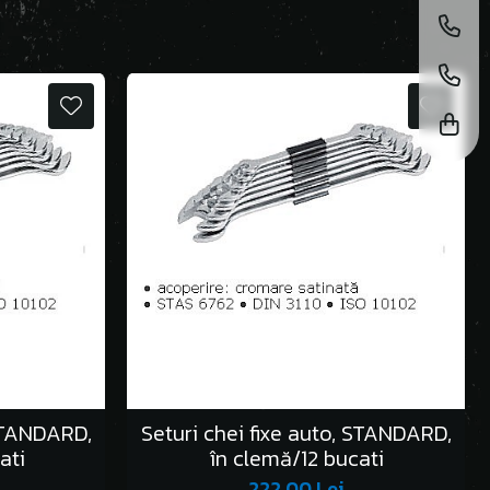
 STANDARD,
Seturi chei fixe auto, STANDARD,
ati
în clemă/12 bucati
222,00 Lei