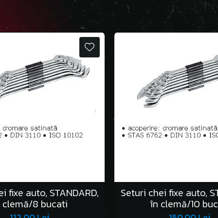
ei fixe auto, STANDARD,
Seturi chei fixe auto,
n clemă/8 bucati
în clemă/10 buc
112,00 Lei
150,00 Lei