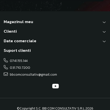
Magazinul meu
Clienti
Date comerciale
Suport clienti
0741.155.144
031.710.7200
bbcomconsultativ@gmail.com
©Copyright S.C. BB COM CONSULTATIV S.R.L 2026