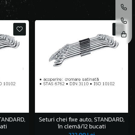
 STANDARD,
Seturi chei fixe auto, STANDARD,
ati
în clemă/12 bucati
222,00 Lei