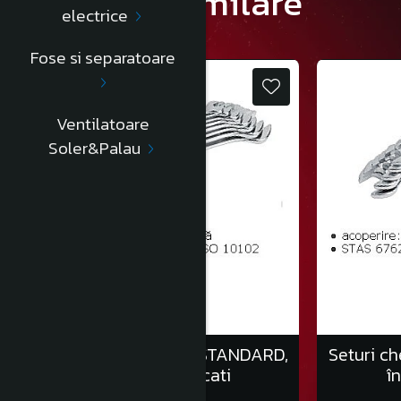
Produse similare
electrice
Fose si separatoare
Ventilatoare
Soler&Palau
Seturi chei fixe auto, STANDARD,
Seturi ch
în clemă/6 bucati
î
70,00 Lei