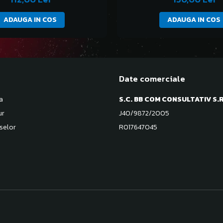
ADAUGA IN COS
ADAUGA IN COS
Date comerciale
a
S.C. BB COM CONSULTATIV S.R
ur
J40/9872/2005
selor
RO17647045