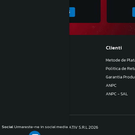
ADAUGA IN COS
Magazinul meu
Clienti
Despre noi
Metode de Plat
Termeni si Conditii
Politica de Ret
Politica de Confidentialitate
Garantia Produ
Politica de livrare
ANPC
Contact
ANPC - SAL
Social
Urmareste-ne in social media
©Copyright S.C. BB COM CONSULTATIV S.R.L 2026
Platforma E-commerce by Gomag