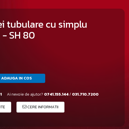
i tubulare cu simplu
 - SH 80
ADAUGA IN COS
1
Ai nevoie de ajutor?
0741.155.144
/
031.710.7200
ITE
CERE INFORMATII