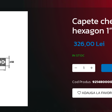
Capete che
hexagon 1”
326,00 Lei
IN STOC
Cod Produs:
921480000
ADAUGA LA FAVOR