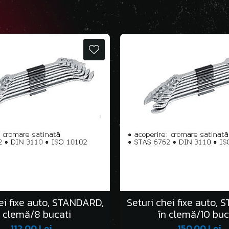
ei fixe auto, STANDARD,
Seturi chei fixe auto,
n clemă/8 bucati
în clemă/10 buc
112,00 Lei
150,00 Lei