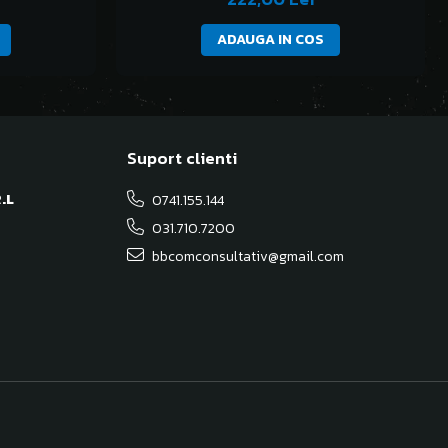
ADAUGA IN COS
Suport clienti
.L
0741.155.144
031.710.7200
bbcomconsultativ@gmail.com