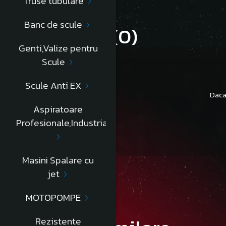
Truse tubulare
Banc de scule
Review-uri
(0)
Genti,Valize pentru
Scule
Scule Anti EX
Daca
Aspiratoare
Profesionale,Industriale
Masini Spalare cu
jet
MOTOPOMPE
Rezistente