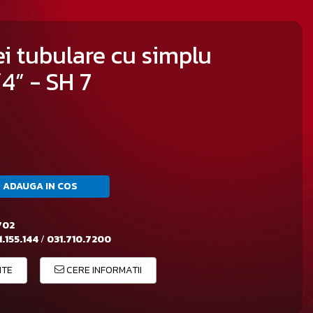
i tubulare cu simplu
4” - SH 7
ADAUGA IN COS
702
.155.144
/
031.710.7200
ITE
CERE INFORMATII