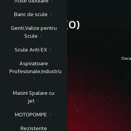
Truse tubulare
Banc de scule
Review-uri
(0)
Genti,Valize pentru
Scule
Scule Anti EX
Daca
Aspiratoare
Profesionale,Industriale
Masini Spalare cu
jet
MOTOPOMPE
Rezistente