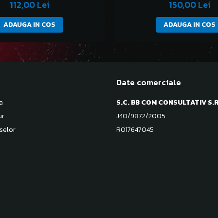
112,00 Lei
150,00 Lei
ADAUGA IN COS
ADAUGA IN COS
Date comerciale
a
S.C. BB COM CONSULTATIV S.R
ur
J40/9872/2005
selor
RO17647045