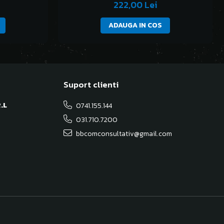
222,00 Lei
ADAUGA IN COS
Suport clienti
.L
0741.155.144
031.710.7200
bbcomconsultativ@gmail.com