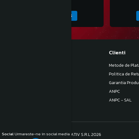
70,00 Lei
ADAUGA IN COS
Magazinul meu
Clienti
Despre noi
Metode de Plat
Termeni si Conditii
Politica de Ret
Politica de Confidentialitate
Garantia Produ
Politica de livrare
ANPC
Contact
ANPC - SAL
Social
Urmareste-ne in social media
©Copyright S.C. BB COM CONSULTATIV S.R.L 2026