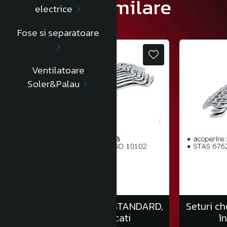
Produse similare
electrice
Fose si separatoare
Ventilatoare
Soler&Palau
Seturi chei fixe auto, STANDARD,
Seturi ch
în clemă/6 bucati
î