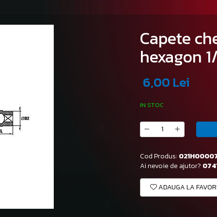
Capete che
hexagon 1/
6,00 Lei
IN STOC
Cod Produs:
021H0000
Ai nevoie de ajutor?
0741
ADAUGA LA FAVOR