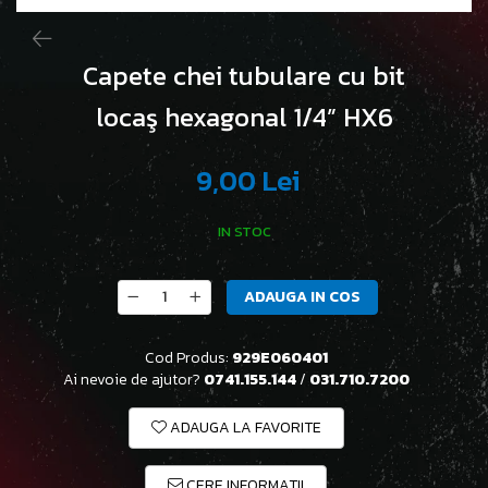
Capete chei tubulare cu bit
locaş hexagonal 1/4” HX6
9,00 Lei
IN STOC
ADAUGA IN COS
Cod Produs:
929E060401
Ai nevoie de ajutor?
0741.155.144
/
031.710.7200
ADAUGA LA FAVORITE
CERE INFORMATII