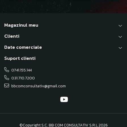
Magazinul meu
Clienti
Date comerciale
Suport clienti
0741.155.144
031.710.7200
bbcomconsultativ@gmail.com
©Copyright S.C. BB COM CONSULTATIV S.R.L 2026